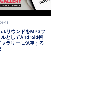
06-13
kTokサウンドをMP3フ
ルとしてAndroid携
ギャラリーに保存する
法