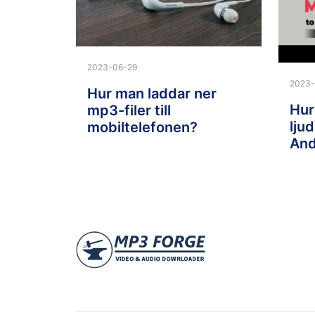
2023-06-29
2023-
Hur man laddar ner
Hur
mp3-filer till
ljud
mobiltelefonen?
And